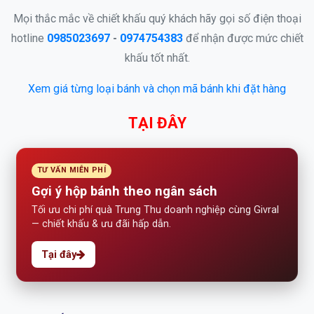
Mọi thắc mắc về chiết khấu quý khách hãy gọi số điện thoại
hotline
0985023697
-
0974754383
để nhận được mức chiết
khấu tốt nhất.
Xem giá từng loại bánh và chọn mã bánh khi đặt hàng
TẠI ĐÂY
TƯ VẤN MIỄN PHÍ
Gợi ý hộp bánh theo ngân sách
Tối ưu chi phí quà Trung Thu doanh nghiệp cùng Givral
— chiết khấu & ưu đãi hấp dẫn.
Tại đây