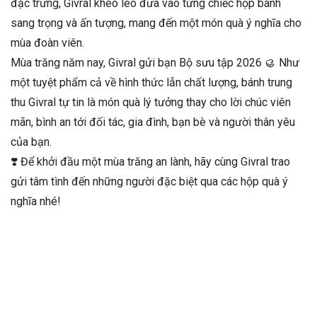
đặc trưng, Givral khéo léo đưa vào từng chiếc hộp bánh
sang trọng và ấn tượng, mang đến một món quà ý nghĩa cho
mùa đoàn viên.
Mùa trăng năm nay, Givral gửi bạn Bộ sưu tập 2026 🥮 Như
một tuyệt phẩm cả về hình thức lẫn chất lượng, bánh trung
thu Givral tự tin là món quà lý tưởng thay cho lời chúc viên
mãn, bình an tới đối tác, gia đình, bạn bè và người thân yêu
của bạn.
❣️ Để khởi đầu một mùa trăng an lành, hãy cùng Givral trao
gửi tâm tình đến những người đặc biệt qua các hộp quà ý
nghĩa nhé!