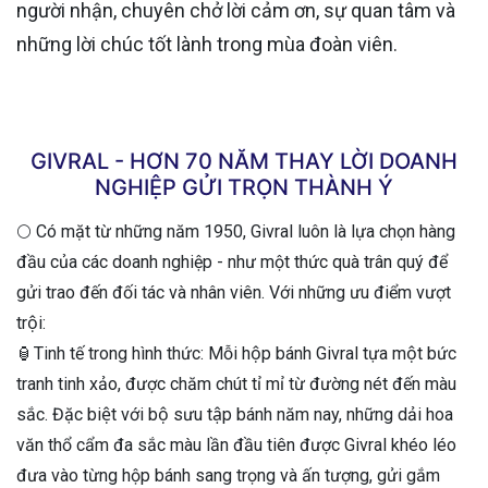
người nhận, chuyên chở lời cảm ơn, sự quan tâm và
những lời chúc tốt lành trong mùa đoàn viên.
GIVRAL - HƠN 70 NĂM THAY LỜI DOANH
NGHIỆP GỬI TRỌN THÀNH Ý
🌕 Có mặt từ những năm 1950, Givral luôn là lựa chọn hàng
đầu của các doanh nghiệp - như một thức quà trân quý để
gửi trao đến đối tác và nhân viên. Với những ưu điểm vượt
trội:
🏮Tinh tế trong hình thức: Mỗi hộp bánh Givral tựa một bức
tranh tinh xảo, được chăm chút tỉ mỉ từ đường nét đến màu
sắc. Đặc biệt với bộ sưu tập bánh năm nay, những dải hoa
văn thổ cẩm đa sắc màu lần đầu tiên được Givral khéo léo
đưa vào từng hộp bánh sang trọng và ấn tượng, gửi gắm