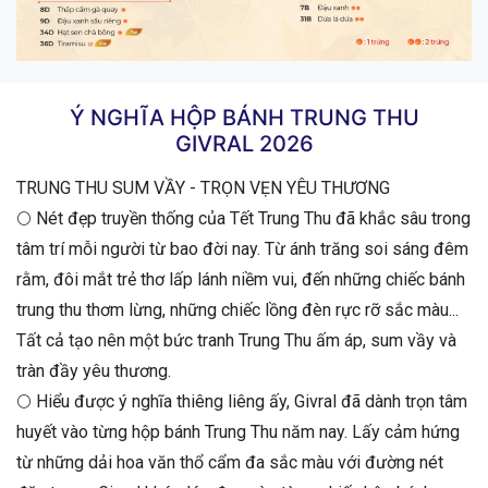
Ý NGHĨA HỘP BÁNH TRUNG THU
GIVRAL 2026
TRUNG THU SUM VẦY - TRỌN VẸN YÊU THƯƠNG
🌕 Nét đẹp truyền thống của Tết Trung Thu đã khắc sâu trong
tâm trí mỗi người từ bao đời nay. Từ ánh trăng soi sáng đêm
rằm, đôi mắt trẻ thơ lấp lánh niềm vui, đến những chiếc bánh
trung thu thơm lừng, những chiếc lồng đèn rực rỡ sắc màu...
Tất cả tạo nên một bức tranh Trung Thu ấm áp, sum vầy và
tràn đầy yêu thương.
🌕 Hiểu được ý nghĩa thiêng liêng ấy, Givral đã dành trọn tâm
huyết vào từng hộp bánh Trung Thu năm nay. Lấy cảm hứng
từ những dải hoa văn thổ cẩm đa sắc màu với đường nét