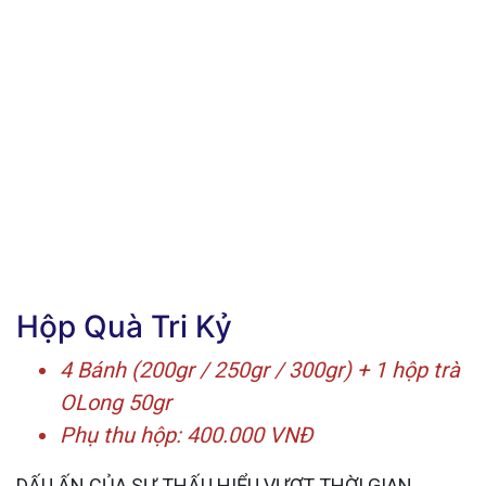
Hộp Quà Tri Kỷ
4 Bánh (200gr / 250gr / 300gr) + 1 hộp trà
OLong 50gr
Phụ thu hộp: 400.000 VNĐ
DẤU ẤN CỦA SỰ THẤU HIỂU VƯỢT THỜI GIAN