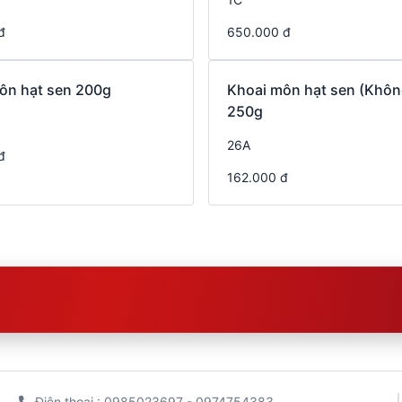
đ
650.000 đ
ôn hạt sen 200g
Khoai môn hạt sen (Khôn
250g
26A
đ
162.000 đ
Điện thoại : 0985023697 - 0974754383