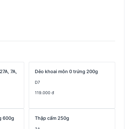
27A, 7A,
Dẻo khoai môn 0 trứng 200g
D7
119.000 đ
g 600g
Thập cẩm 250g
3A