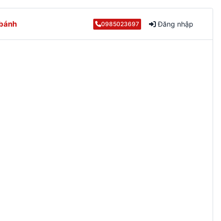
 bánh
Đăng nhập
0985023697