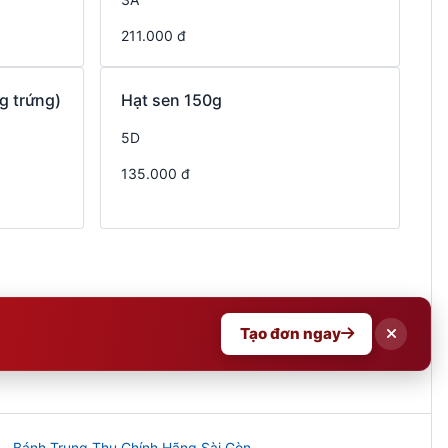
211.000 đ
g trứng)
Hạt sen 150g
5D
135.000 đ
Tạo đơn ngay
Bánh Trung Thu Chính Hãng Sài Gòn