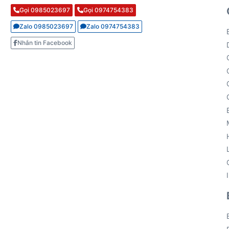
Gọi 0985023697
Gọi 0974754383
Zalo 0985023697
Zalo 0974754383
Nhắn tin Facebook