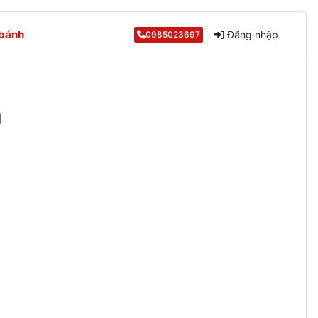
 bánh
Đăng nhập
0985023697
M