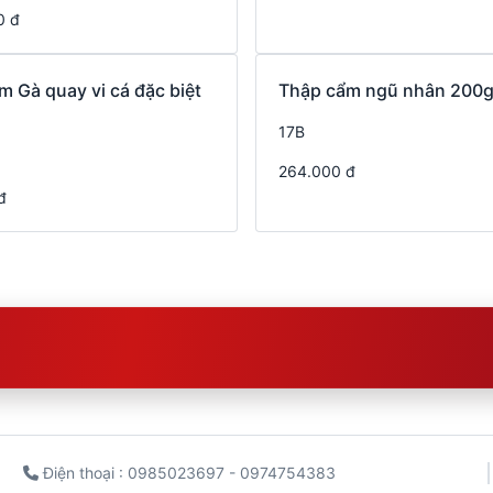
0 đ
m Gà quay vi cá đặc biệt
Thập cẩm ngũ nhân 200
17B
264.000 đ
đ
Điện thoại : 0985023697 - 0974754383