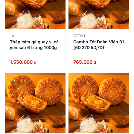
1A
GTDV1
Thập cẩm gà quay vi cá
Combo Tết Đoàn Viên 01
yến sào 6 trứng 1000g
(6D,27D,5D,7D)
1.550.000
765.000
đ
đ