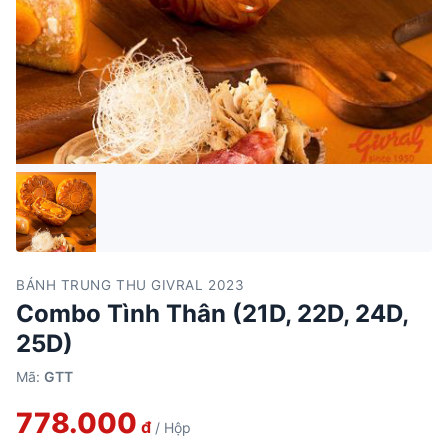
BÁNH TRUNG THU GIVRAL 2023
Combo Tình Thân (21D, 22D, 24D,
25D)
Mã:
GTT
778.000
đ
/ Hộp