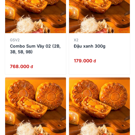
GSV2
X2
Combo Sum Vầy 02 (2B,
Đậu xanh 300g
3B, 5B, 9B)
179.000
đ
768.000
đ