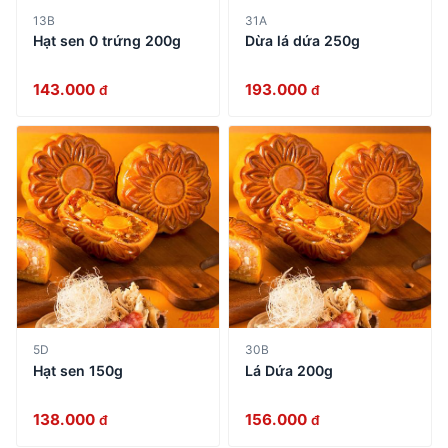
13B
31A
Hạt sen 0 trứng 200g
Dừa lá dứa 250g
143.000
193.000
đ
đ
5D
30B
Hạt sen 150g
Lá Dứa 200g
138.000
156.000
đ
đ