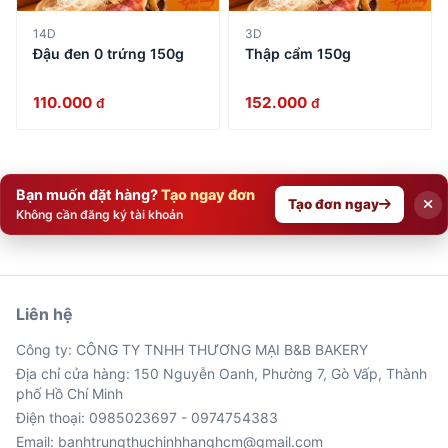
14D
3D
Đậu đen 0 trứng 150g
Thập cẩm 150g
110.000
152.000
đ
đ
Bạn muốn đặt hàng?
Tạo ngay đơn
Tạo đơn ngay
Không cần đăng ký tài khoản
Liên hệ
Công ty: CÔNG TY TNHH THƯƠNG MẠI B&B BAKERY
Địa chỉ cửa hàng: 150 Nguyễn Oanh, Phường 7, Gò Vấp, Thành
phố Hồ Chí Minh
Điện thoại: 0985023697 - 0974754383
Email: banhtrungthuchinhhanghcm@gmail.com