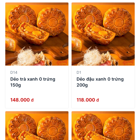
D14
D1
Dẻo trà xanh 0 trứng
Dẻo đậu xanh 0 trứng
150g
200g
148.000
118.000
đ
đ