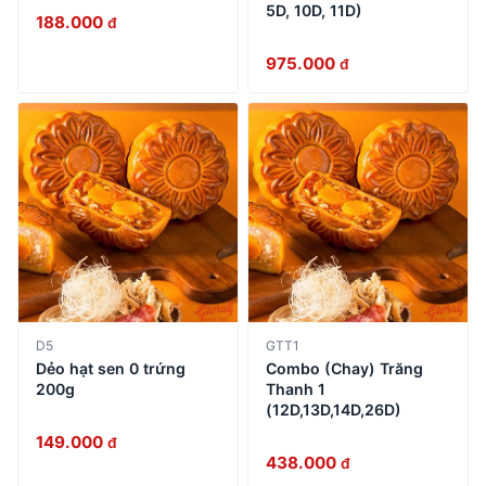
5D, 10D, 11D)
188.000
đ
975.000
đ
D5
GTT1
Dẻo hạt sen 0 trứng
Combo (Chay) Trăng
200g
Thanh 1
(12D,13D,14D,26D)
149.000
đ
438.000
đ