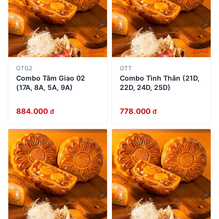
GTG2
GTT
Combo Tâm Giao 02
Combo Tình Thân (21D,
(17A, 8A, 5A, 9A)
22D, 24D, 25D)
884.000
778.000
đ
đ