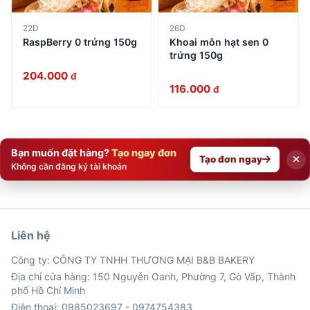
22D
26D
RaspBerry 0 trứng 150g
Khoai môn hạt sen 0
trứng 150g
204.000
đ
116.000
đ
Bạn muốn đặt hàng?
Tạo ngay đơn
Tạo đơn ngay
Không cần đăng ký tài khoản
Liên hệ
Công ty: CÔNG TY TNHH THƯƠNG MẠI B&B BAKERY
Địa chỉ cửa hàng: 150 Nguyễn Oanh, Phường 7, Gò Vấp, Thành
phố Hồ Chí Minh
Điện thoại: 0985023697 - 0974754383