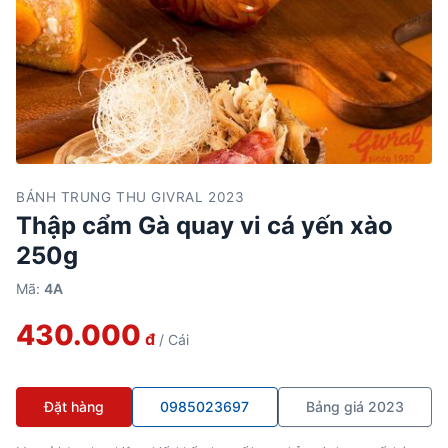
BÁNH TRUNG THU GIVRAL 2023
Thập cẩm Gà quay vi cá yến xào
250g
Mã:
4A
430.000
đ
/ Cái
Đặt hàng
0985023697
Bảng giá 2023