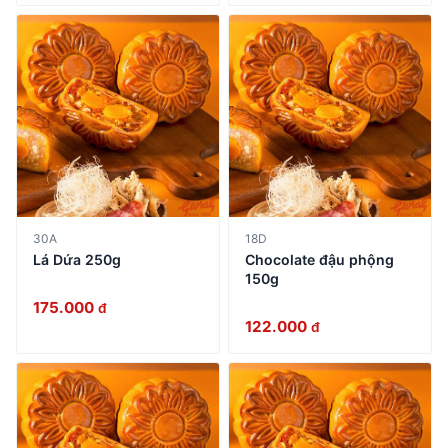
30A
18D
Lá Dứa 250g
Chocolate đậu phộng
150g
175.000
đ
122.000
đ