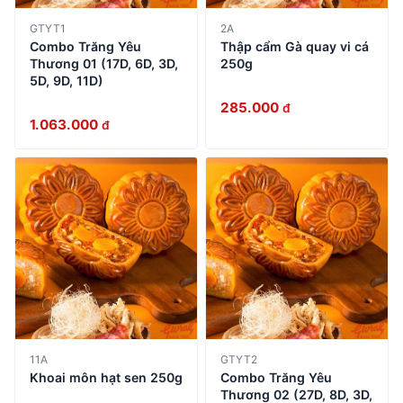
GTYT1
2A
Combo Trăng Yêu
Thập cẩm Gà quay vi cá
Thương 01 (17D, 6D, 3D,
250g
5D, 9D, 11D)
285.000
đ
1.063.000
đ
11A
GTYT2
Khoai môn hạt sen 250g
Combo Trăng Yêu
Thương 02 (27D, 8D, 3D,