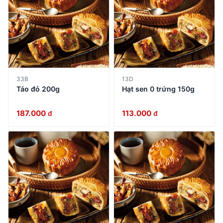
33B
13D
Táo đỏ 200g
Hạt sen 0 trứng 150g
187.000
113.000
đ
đ