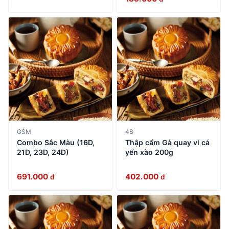
GSM
4B
Combo Sắc Màu (16D,
Thập cẩm Gà quay vi cá
21D, 23D, 24D)
yến xào 200g
691.000
402.000
đ
đ