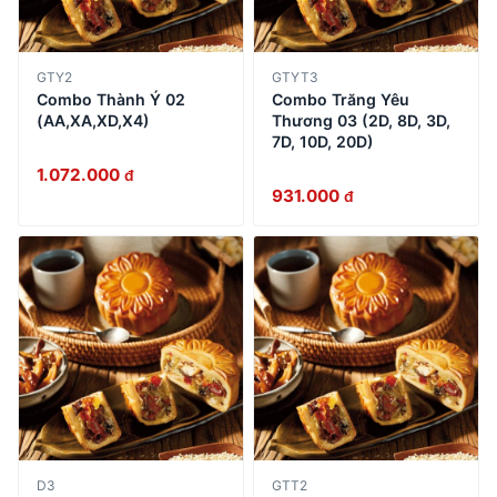
GTY2
GTYT3
Combo Thành Ý 02
Combo Trăng Yêu
(AA,XA,XD,X4)
Thương 03 (2D, 8D, 3D,
7D, 10D, 20D)
1.072.000
đ
931.000
đ
D3
GTT2