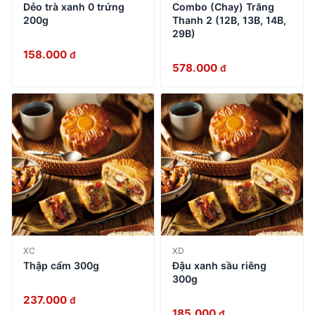
Dẻo trà xanh 0 trứng
Combo (Chay) Trăng
200g
Thanh 2 (12B, 13B, 14B,
29B)
158.000
đ
578.000
đ
XC
XD
Thập cẩm 300g
Đậu xanh sầu riêng
300g
237.000
đ
185.000
đ