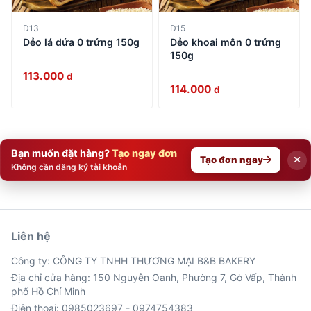
D13
D15
Dẻo lá dứa 0 trứng 150g
Dẻo khoai môn 0 trứng
150g
113.000
đ
114.000
đ
Bạn muốn đặt hàng?
Tạo ngay đơn
Tạo đơn ngay
Không cần đăng ký tài khoản
Liên hệ
Công ty: CÔNG TY TNHH THƯƠNG MẠI B&B BAKERY
Địa chỉ cửa hàng: 150 Nguyễn Oanh, Phường 7, Gò Vấp, Thành
phố Hồ Chí Minh
Điện thoại: 0985023697 - 0974754383