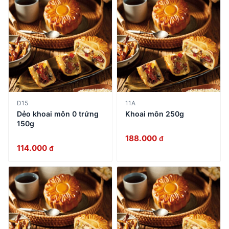
D15
11A
Dẻo khoai môn 0 trứng
Khoai môn 250g
150g
188.000
đ
114.000
đ