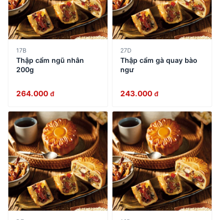
17B
27D
Thập cẩm ngũ nhân
Thập cẩm gà quay bào
200g
ngư
264.000
243.000
đ
đ