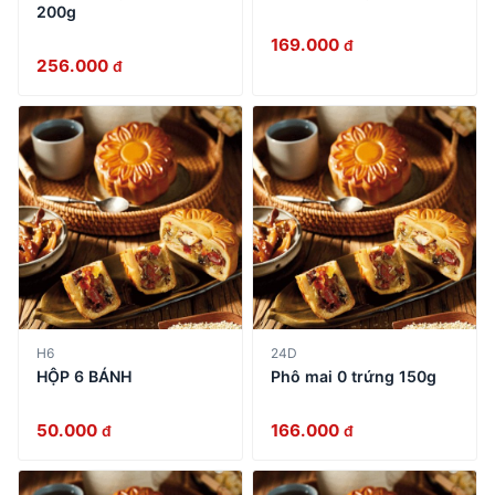
200g
169.000
đ
256.000
đ
H6
24D
HỘP 6 BÁNH
Phô mai 0 trứng 150g
50.000
166.000
đ
đ