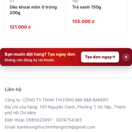
D7
16D
Dẻo khoai môn 0 trứng
Trà xanh 150g
200g
155.000
đ
121.000
đ
Bạn muốn đặt hàng?
Tạo ngay đơn
Tạo đơn ngay
Không cần đăng ký tài khoản
Liên hệ
Công ty: CÔNG TY TNHH THƯƠNG MẠI B&B BAKERY
Địa chỉ cửa hàng: 150 Nguyễn Oanh, Phường 7, Gò Vấp, Thành
phố Hồ Chí Minh
Điện thoại: 0985023697 - 0974754383
Email: banhtrungthuchinhhanghcm@gmail.com