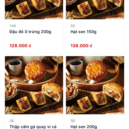
14B
5D
Đậu đỏ 0 trứng 200g
Hạt sen 150g
128.000
138.000
đ
đ
2B
5B
Thập cẩm gà quay vi cá
Hạt sen 200g