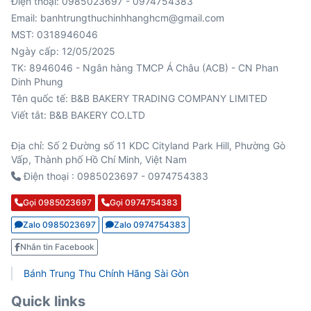
Điện thoại: 0985023697 - 0974754383
Email: banhtrungthuchinhhanghcm@gmail.com
MST: 0318946046
Ngày cấp: 12/05/2025
TK: 8946046 - Ngân hàng TMCP Á Châu (ACB) - CN Phan
Viết tắt: B&B BAKERY CO.LTD
Địa chỉ: Số 2 Đường số 11 KDC Cityland Park Hill, Phường Gò
Vấp, Thành phố Hồ Chí Minh, Việt Nam
Điện thoại : 0985023697 - 0974754383
Gọi 0985023697
Gọi 0974754383
Zalo 0985023697
Zalo 0974754383
Nhắn tin Facebook
Bánh Trung Thu Chính Hãng Sài Gòn
Quick links