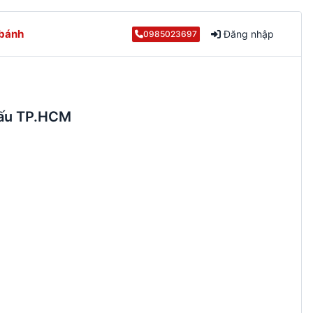
 bánh
Đăng nhập
0985023697
hấu TP.HCM