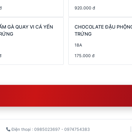
đ
920.000 đ
ẨM GÀ QUAY VI CÁ YẾN
CHOCOLATE ĐẬU PHỘNG
TRỨNG
TRỨNG
18A
đ
175.000 đ
Điện thoại : 0985023697 - 0974754383