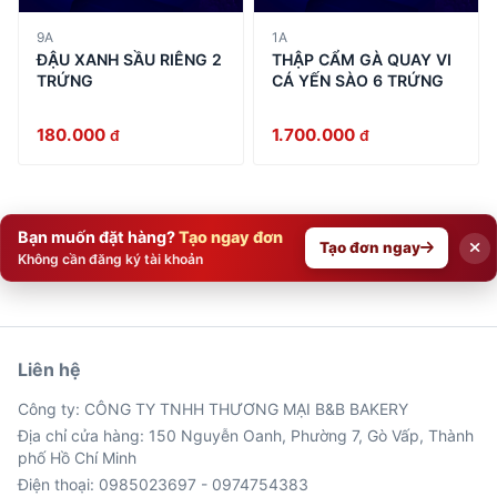
9A
1A
ĐẬU XANH SẦU RIÊNG 2
THẬP CẨM GÀ QUAY VI
TRỨNG
CÁ YẾN SÀO 6 TRỨNG
180.000
1.700.000
đ
đ
Bạn muốn đặt hàng?
Tạo ngay đơn
Tạo đơn ngay
Không cần đăng ký tài khoản
Liên hệ
Công ty: CÔNG TY TNHH THƯƠNG MẠI B&B BAKERY
Địa chỉ cửa hàng: 150 Nguyễn Oanh, Phường 7, Gò Vấp, Thành
phố Hồ Chí Minh
Điện thoại: 0985023697 - 0974754383