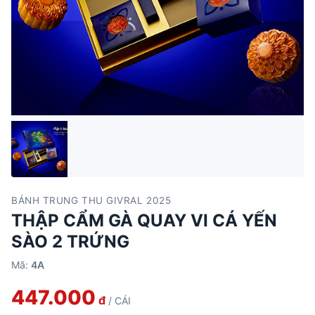
BÁNH TRUNG THU GIVRAL 2025
THẬP CẨM GÀ QUAY VI CÁ YẾN
SÀO 2 TRỨNG
Mã:
4A
447.000
đ
/ CÁI