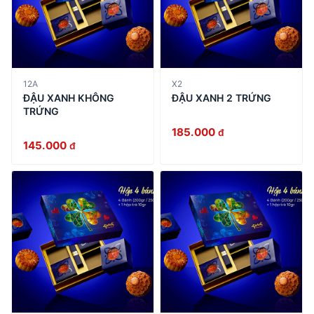
12A
X2
ĐẬU XANH KHÔNG
ĐẬU XANH 2 TRỨNG
TRỨNG
185.000
đ
145.000
đ