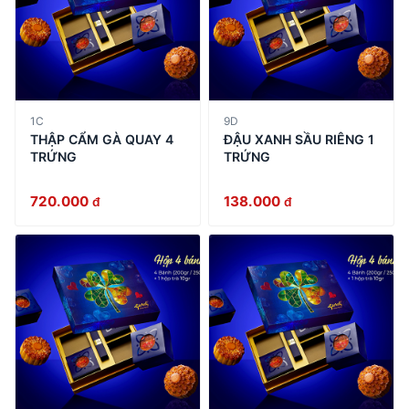
1C
9D
THẬP CẨM GÀ QUAY 4
ĐẬU XANH SẦU RIÊNG 1
TRỨNG
TRỨNG
720.000
138.000
đ
đ