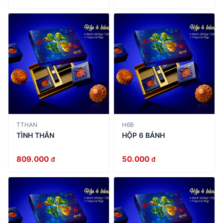
TTHAN
H6B
TÌNH THÂN
HỘP 6 BÁNH
809.000
50.000
đ
đ