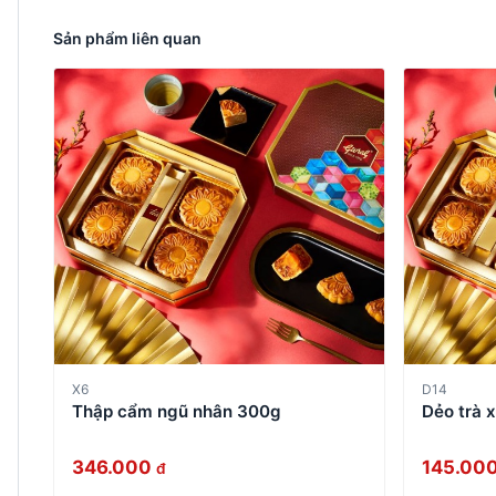
Sản phẩm liên quan
X6
D14
Thập cẩm ngũ nhân 300g
Dẻo trà 
346.000
145.00
đ