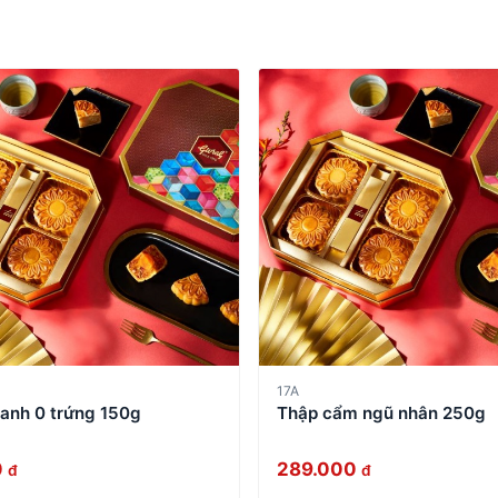
17A
xanh 0 trứng 150g
Thập cẩm ngũ nhân 250g
0
289.000
đ
đ