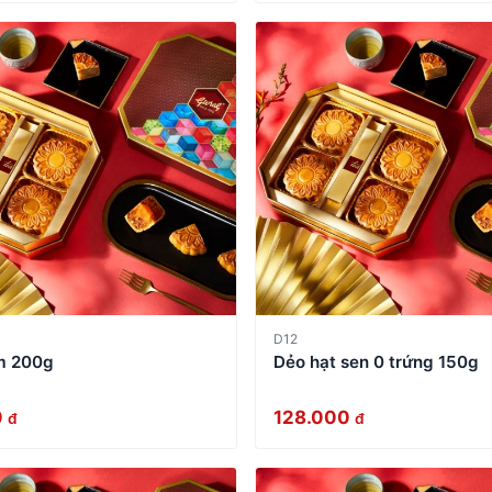
D12
m 200g
Dẻo hạt sen 0 trứng 150g
0
128.000
đ
đ