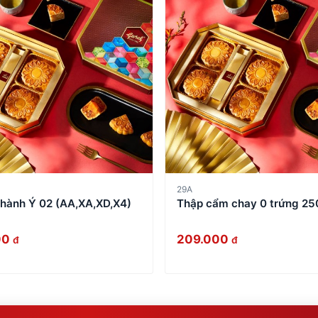
29A
hành Ý 02 (AA,XA,XD,X4)
Thập cẩm chay 0 trứng 25
00
209.000
đ
đ