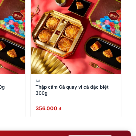
AA
0g
Thập cẩm Gà quay vi cá đặc biệt
300g
356.000
đ