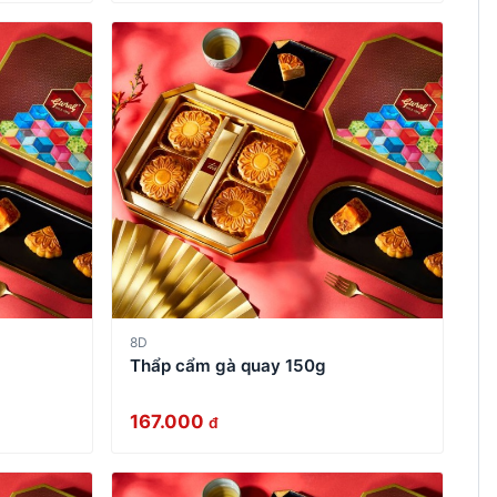
8D
Thẩp cẩm gà quay 150g
167.000
đ