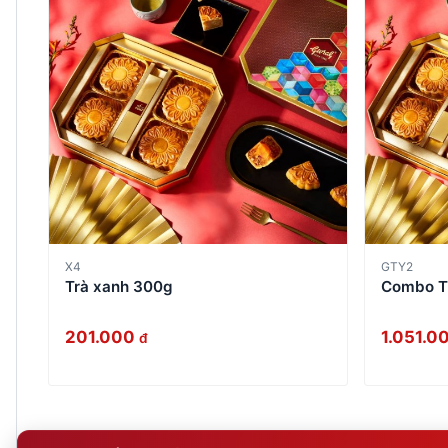
X4
GTY2
Trà xanh 300g
Combo T
201.000
1.051.0
đ