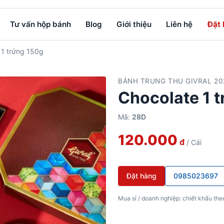
Tư vấn hộp bánh
Blog
Giới thiệu
Liên hệ
Đặt
 1 trứng 150g
BÁNH TRUNG THU GIVRAL 20
Chocolate 1 
Mã:
28D
120.000
đ
/ Cái
Đặt hàng
0985023697
Mua sỉ / doanh nghiệp: chiết khấu theo