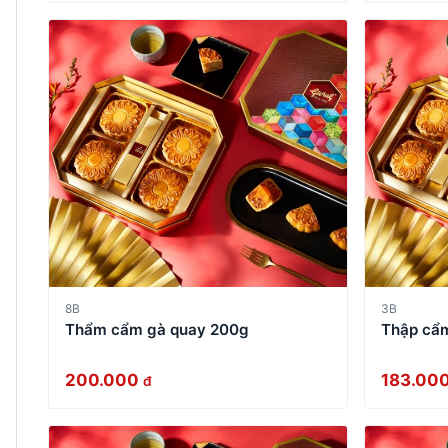
8B
3B
Thẩm cẩm gà quay 200g
Thập cẩ
200.000
183.00
đ