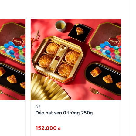
D6
Dẻo hạt sen 0 trứng 250g
152.000
đ