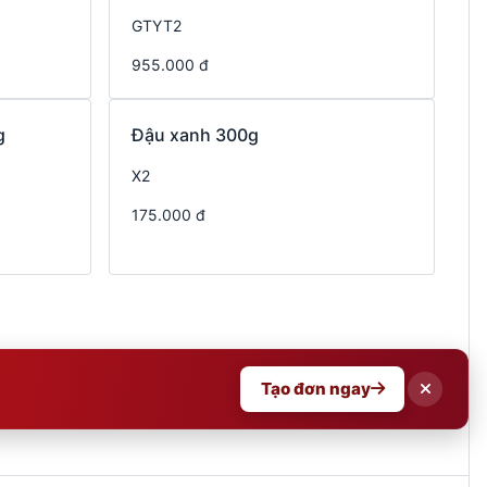
GTYT2
955.000 đ
g
Đậu xanh 300g
X2
175.000 đ
Tạo đơn ngay