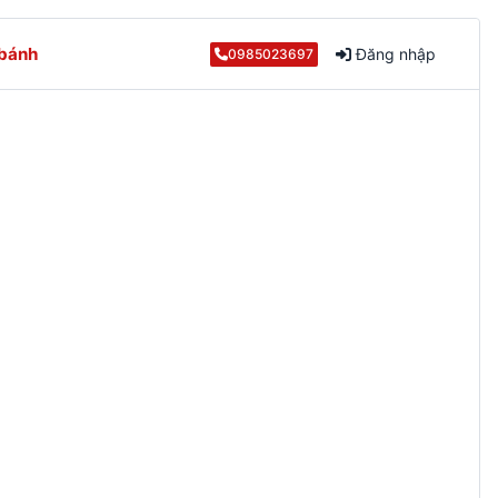
 bánh
Đăng nhập
0985023697