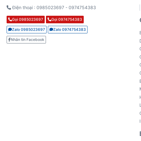
Điện thoại : 0985023697 - 0974754383
Gọi 0985023697
Gọi 0974754383
Zalo 0985023697
Zalo 0974754383
Nhắn tin Facebook