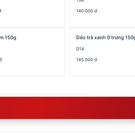
đ
140.000 đ
m 150g
Dẻo trà xanh 0 trứng 150
D14
đ
145.000 đ