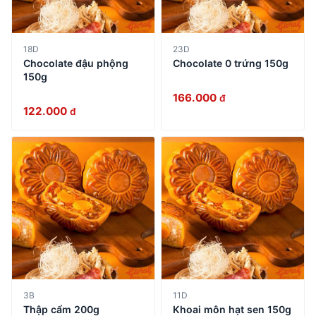
18D
23D
Chocolate đậu phộng
Chocolate 0 trứng 150g
150g
166.000
đ
122.000
đ
3B
11D
Thập cẩm 200g
Khoai môn hạt sen 150g