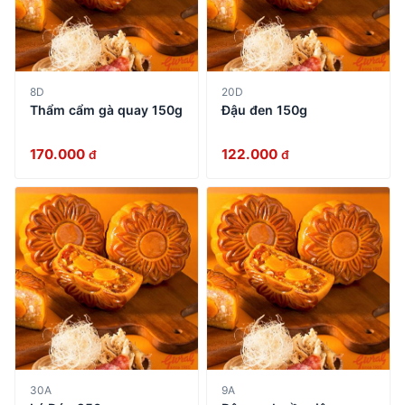
8D
20D
Thẩm cẩm gà quay 150g
Đậu đen 150g
170.000
122.000
đ
đ
30A
9A