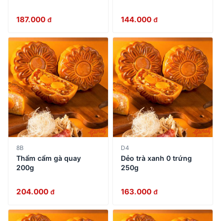
187.000
144.000
đ
đ
8B
D4
Thẩm cẩm gà quay
Dẻo trà xanh 0 trứng
200g
250g
204.000
163.000
đ
đ