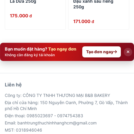
Lá Dứa 250g
Đậu xanh sầu riêng
250g
175.000
đ
171.000
đ
Bạn muốn đặt hàng?
Tạo ngay đơn
Tạo đơn ngay
Không cần đăng ký tài khoản
Liên hệ
Công ty: CÔNG TY TNHH THƯƠNG MẠI B&B BAKERY
Địa chỉ cửa hàng: 150 Nguyễn Oanh, Phường 7, Gò Vấp, Thành
phố Hồ Chí Minh
Điện thoại: 0985023697 - 0974754383
Email: banhtrungthuchinhhanghcm@gmail.com
MST: 0318946046