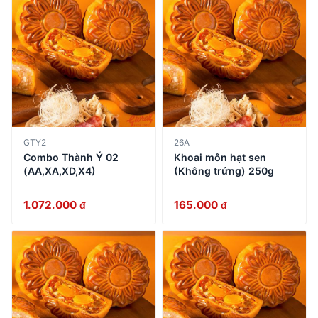
GTY2
26A
Combo Thành Ý 02
Khoai môn hạt sen
(AA,XA,XD,X4)
(Không trứng) 250g
1.072.000
165.000
đ
đ