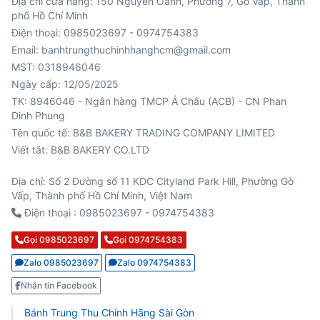
Địa chỉ cửa hàng: 150 Nguyễn Oanh, Phường 7, Gò Vấp, Thành
phố Hồ Chí Minh
Điện thoại: 0985023697 - 0974754383
Email: banhtrungthuchinhhanghcm@gmail.com
MST: 0318946046
Ngày cấp: 12/05/2025
TK: 8946046 - Ngân hàng TMCP Á Châu (ACB) - CN Phan
Viết tắt: B&B BAKERY CO.LTD
Địa chỉ: Số 2 Đường số 11 KDC Cityland Park Hill, Phường Gò
Vấp, Thành phố Hồ Chí Minh, Việt Nam
Điện thoại : 0985023697 - 0974754383
Gọi 0985023697
Gọi 0974754383
Zalo 0985023697
Zalo 0974754383
Nhắn tin Facebook
Bánh Trung Thu Chính Hãng Sài Gòn