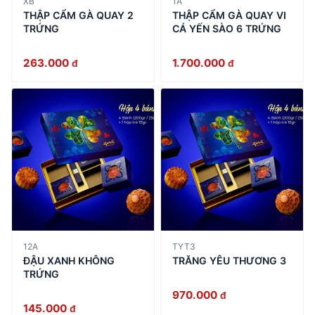
XB
1A
THẬP CẨM GÀ QUAY 2
THẬP CẨM GÀ QUAY VI
TRỨNG
CÁ YẾN SÀO 6 TRỨNG
263.000
1.700.000
đ
đ
12A
TYT3
ĐẬU XANH KHÔNG
TRĂNG YÊU THƯƠNG 3
TRỨNG
970.000
đ
145.000
đ