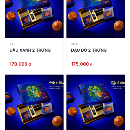
7A
20A
ĐẬU XANH 2 TRỨNG
ĐẬU ĐỎ 2 TRỨNG
170.000
175.000
đ
đ