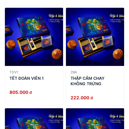
TDV1
29A
TẾT ĐOÀN VIÊN 1
THẬP CẨM CHAY
KHÔNG TRỨNG
805.000
đ
222.000
đ